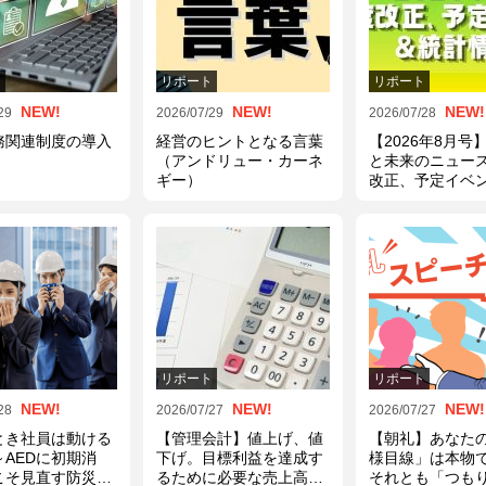
ト
リポート
リポート
NEW!
NEW!
NEW!
29
2026/07/29
2026/07/28
務関連制度の導入
経営のヒントとなる言葉
【2026年8月号
（アンドリュー・カーネ
と未来のニュー
ギー）
改正、予定イベ
計情報
ト
リポート
リポート
NEW!
NEW!
NEW!
28
2026/07/27
2026/07/27
とき社員は動ける
【管理会計】値上げ、値
【朝礼】あなた
～AEDに初期消
下げ。目標利益を達成す
様目線」は本物
こそ見直す防災訓
るために必要な売上高の
それとも「つも