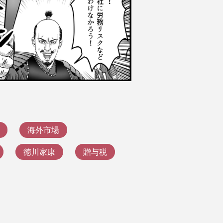
/16
スク診断サービス(無料)
海外市場
徳川家康
贈与税