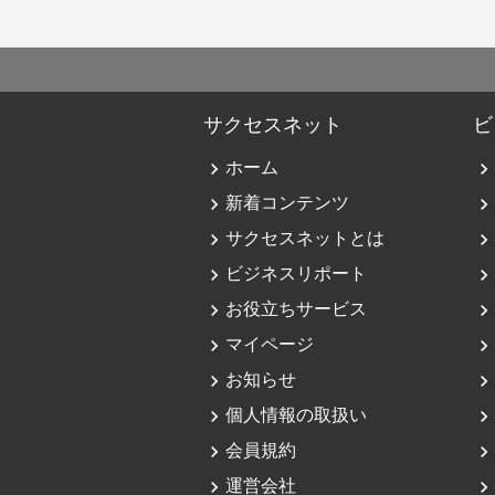
サクセスネット
ビ
navigate_next
ホーム
navigate_next
navigate_next
新着コンテンツ
navigate_next
navigate_next
サクセスネットとは
navigate_next
navigate_next
ビジネスリポート
navigate_next
navigate_next
お役立ちサービス
navigate_next
navigate_next
マイページ
navigate_next
navigate_next
お知らせ
navigate_next
navigate_next
個人情報の取扱い
navigate_next
navigate_next
会員規約
navigate_next
navigate_next
運営会社
navigate_next