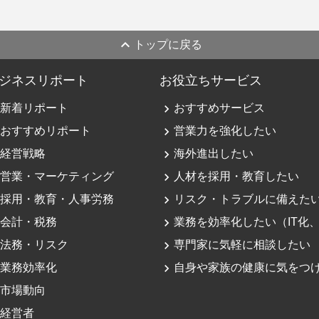
expand_less
トップに戻る
ジネスリポート
お役立ちサービス
新着リポート
navigate_next
おすすめサービス
おすすめリポート
navigate_next
営業力を強化したい
経営戦略
navigate_next
海外進出したい
営業・マーケティング
navigate_next
人材を採用・教育したい
採用・教育・人事労務
navigate_next
リスク・トラブルに備えた
会計・税務
navigate_next
業務を効率化したい（IT化、
法務・リスク
navigate_next
専門家に気軽に相談したい
業務効率化
navigate_next
自身や家族の健康に気をつ
市場動向
経営者