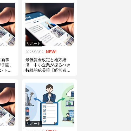
リポート
NEW!
2026/08/02
む新事
最低賃金改定と地方経
甲子園」
済 中小企業が採るべき
ント
持続的成長策【経営者と
おきニュ
っておきニュース】
リポート