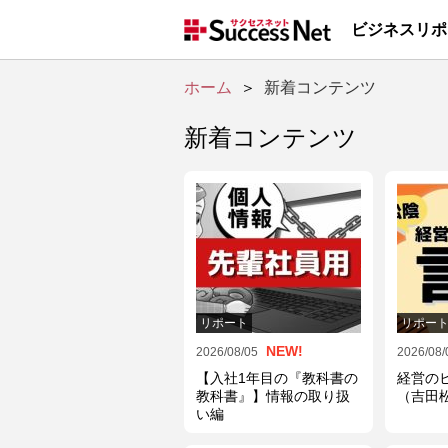
ビジネスリポ
ホーム
＞
新着コンテンツ
新着コンテンツ
リポート
リポー
NEW!
2026/08/05
2026/08/
【入社1年目の『教科書の
経営の
教科書』】情報の取り扱
（吉田
い編