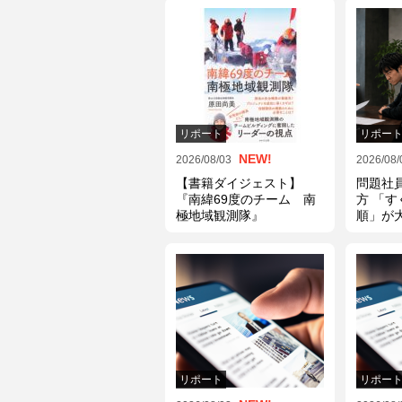
リポート
リポー
NEW!
2026/08/03
2026/08/
【書籍ダイジェスト】
問題社
『南緯69度のチーム 南
方 「
極地域観測隊』
順」が
リポート
リポー