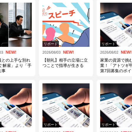
ト
リポート
リポート
NEW!
NEW!
NEW!
03
2026/08/03
2026/08/02
員との上手な別れ
【朝礼】相手の立場に立
家業の資源で挑
すぐ解雇」より「手
つことで指導が生きる
業！「アトツギ
大事
第7回募集のポイ
【経営者とって
ース】
ト
リポート
リポート