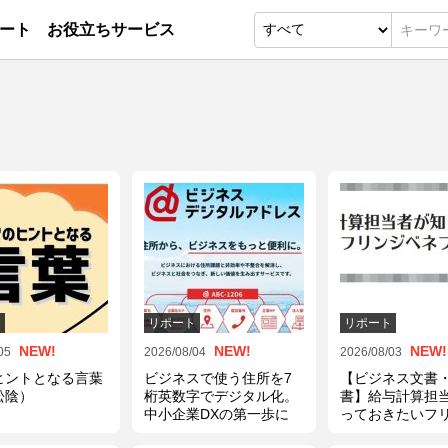
ート
お役立ちサービス
ト
リポート
リポート
NEW!
NEW!
NEW!
05
2026/08/04
2026/08/03
ヒントとなる言葉
ビジネスで使う住所を7
【ビジネス文書
松陰）
桁英数字でデジタル化。
書】給与計算担
中小企業DXの第一歩に
っておきたいフ
ネフィット