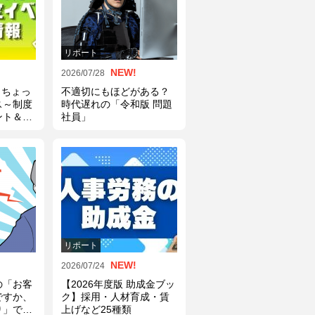
リポート
NEW!
2026/07/28
】ちょっ
不適切にもほどがある？
ス～制度
時代遅れの「令和版 問題
ント＆統
社員」
リポート
NEW!
2026/07/24
の「お客
【2026年度版 助成金ブッ
ですか、
ク】採用・人材育成・賃
り」です
上げなど25種類