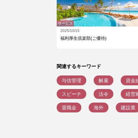
サービス
2025/10/15
福利厚生倶楽部(ご優待)
関連するキーワード
与信管理
解雇
資金
スピーチ
法令
経営
退職金
海外
建設業