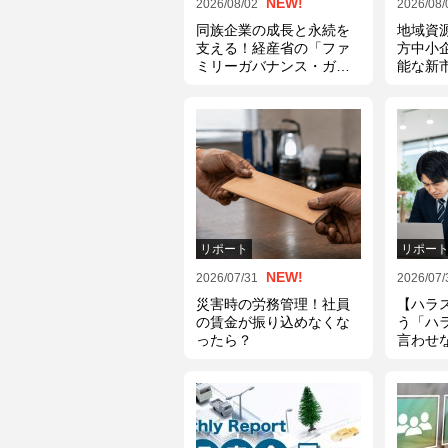
NEW!
2026/08/02
2026/08/
同族企業の成長と永続を
地域資
支える！経産省の「ファ
方中小
ミリーガバナンス・ガイ
能な新
ダンス」【経営者とって
ておき
おきニュース】
リポート
リポー
NEW!
2026/07/31
2026/07/
災害時の労務管理！社員
【ハラ
の賃金が振り込めなくな
う「ハ
ったら？
言わせ
ン別セ