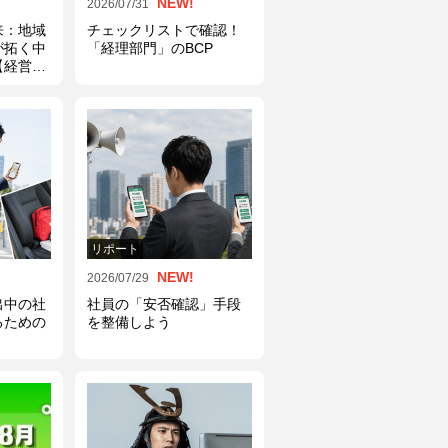
NEW!
2026/07/31
来：地域
チェックリストで確認！
が拓く中
「経理部門」のBCP
【経営者
ース】
リポート
NEW!
2026/07/29
出中の社
社員の「安否確認」手段
るための
を整備しよう