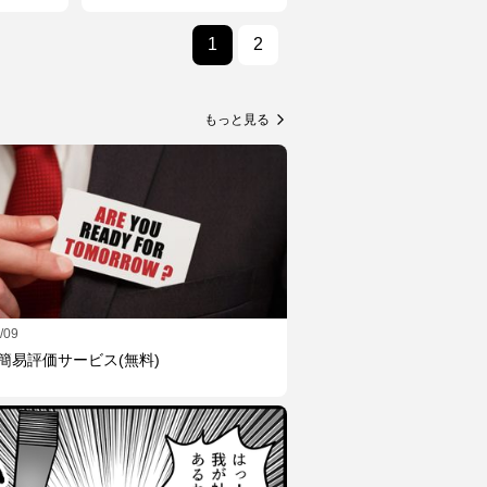
1
2
もっと見る
arrow_forward_ios
/09
簡易評価サービス(無料)