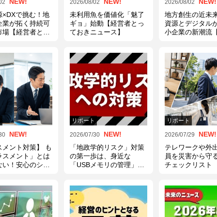
NEW!
NEW!
NEW!
02
2026/08/02
2026/08/02
源×DXで挑む！地
未利用魚を価値化「魅了
地方創生の近未
企業が拓く持続可
ギョ」始動【経営者とっ
資源とデジタル
市場【経営者とっ
ておきニュース】
小企業の新潮流
ニュース】
とっておきニュ
ト
リポート
リポート
NEW!
NEW!
NEW!
30
2026/07/30
2026/07/29
スメント対策】 も
「地政学的リスク」対策
テレワークや外
ラスメント」とは
の第一歩は、身近な
員を災害から守
ない！安心のシー
「USBメモリの管理」か
チェックリスト
リフ集
ら