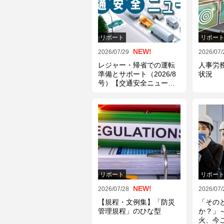
リポート
リポー
NEW!
2026/07/29
2026/07/
レジャー・帰省での運転
人事労
準備とサポート（2026/8
状況
号）【交通安全ニュー
ス】
リポート
リポー
NEW!
2026/07/28
2026/07/
【規程・文例集】「防災
「その
管理規程」のひな型
か？」
火、今