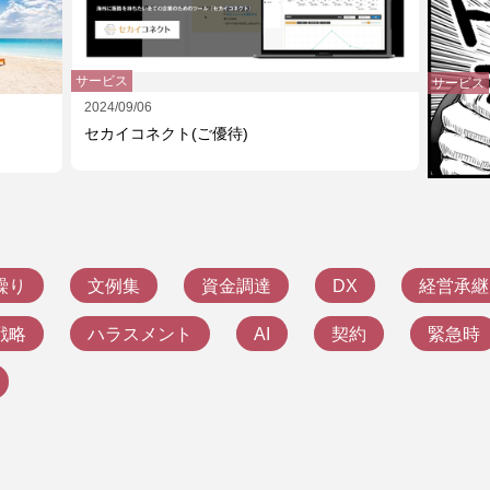
サービス
サービス
2024/09/06
2024/02
セカイコネクト(ご優待)
労務リ
繰り
文例集
資金調達
DX
経営承継
戦略
ハラスメント
AI
契約
緊急時