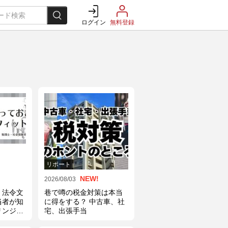
ログイン
無料登録
リポート
NEW!
2026/08/03
・法令文
巷で噂の税金対策は本当
当者が知
に得をする？ 中古車、社
リンジベ
宅、出張手当