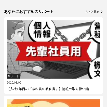
あなたにおすすめのリポート
もっと見る
arrow_forward_ios
リポート
2026/08/05
【入社1年目の『教科書の教科書』】情報の取り扱い編