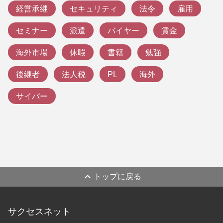
経営承継
セキュリティ
法令
雇用
セミナー
派遣
バイヤー
賃金
海外市場
休暇
書籍
勉強
後継者
法人税
PL
海外
サイバー
expand_less
トップに戻る
サクセスネット