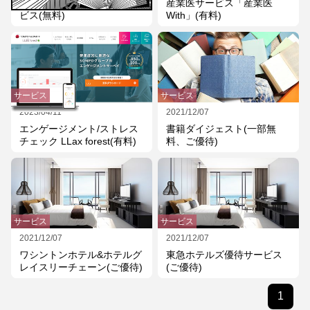
助成金受給可能性診断サー
産業医サービス「産業医
ビス(無料)
With」(有料)
サービス
サービス
2023/04/11
2021/12/07
エンゲージメント/ストレス
書籍ダイジェスト(一部無
チェック LLax forest(有料)
料、ご優待)
サービス
サービス
2021/12/07
2021/12/07
ワシントンホテル&ホテルグ
東急ホテルズ優待サービス
レイスリーチェーン(ご優待)
(ご優待)
1