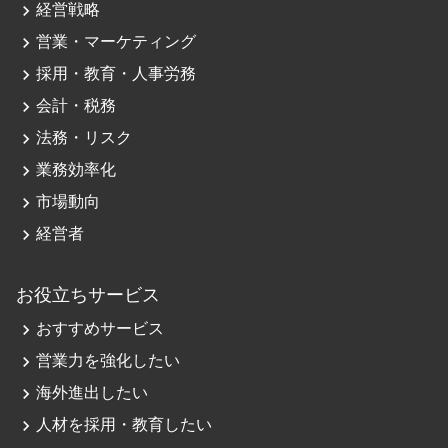
navigate_next
経営戦略
navigate_next
営業・マーケティング
navigate_next
採用・教育・人事労務
navigate_next
会計・税務
navigate_next
法務・リスク
navigate_next
業務効率化
navigate_next
市場動向
navigate_next
経営者
お役立ちサービス
navigate_next
おすすめサービス
navigate_next
営業力を強化したい
navigate_next
海外進出したい
navigate_next
人材を採用・教育したい