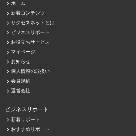
navigate_next
ホーム
navigate_next
新着コンテンツ
navigate_next
サクセスネットとは
navigate_next
ビジネスリポート
navigate_next
お役立ちサービス
navigate_next
マイページ
navigate_next
お知らせ
navigate_next
個人情報の取扱い
navigate_next
会員規約
navigate_next
運営会社
ビジネスリポート
navigate_next
新着リポート
navigate_next
おすすめリポート